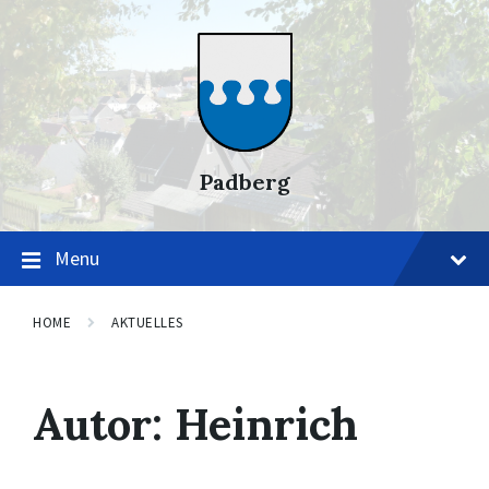
Skip
Skip
Skip
to
to
to
content
main
footer
navigation
Padberg
Menu
HOME
AKTUELLES
Autor:
Heinrich