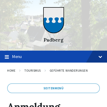
Skip
Skip
Skip
to
to
to
content
main
footer
navigation
Padberg
Menu
HOME
TOURISMUS
GEFÜHRTE WANDERUNGEN
SEITENMENÜ
Anmeldung