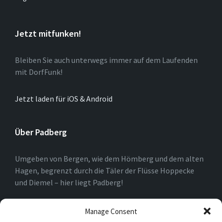
Jetzt mitfunken!
Bleiben Sie auch unterwegs immer auf dem Laufenden
mit DorfFunk!
Jetzt laden für iOS & Android
Über Padberg
Umgeben von Bergen, wie dem Hömberg und dem alten
Hagen, begrenzt durch die Täler der Flüsse Hoppecke
und Diemel – hier liegt Padberg!
Am Rande des Marsberger Stadtgebietes und nahe der
Manage Consent
Nordrheinwestfälisch-Hessischen Landesgrenze kann