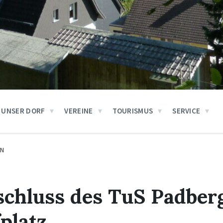
UNSER DORF
VEREINE
TOURISMUS
SERVICE
EN
chluss des TuS Padberg 
platz