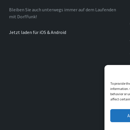
Bleiben Sie auch unterwegs immer auf dem Laufenden
mit DorfFunk!
Jetzt laden für iOS & Android
To provide th
information. 
behavior or u
affect certai
A