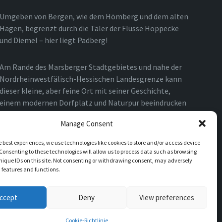
Umgeben von Bergen, wie dem Hömberg und dem alten
Hagen, begrenzt durch die Täler der Flüsse Hoppecke
und Diemel – hier liegt Padberg!
Am Rande des Marsberger Stadtgebietes und nahe der
Nordrheinwestfälisch-Hessischen Landesgrenze kann
dieser kleine, aber feine Ort mit seiner Geschichte,
einem modernen Dorfplatz und Naturpur beeindrucken
und verzaubern.
Manage Consent
e best experiences, we use technologies like cookies to store and/or access device
Consenting to these technologies will allow us to process data such as browsing
nique IDs on this site. Not consenting or withdrawing consent, may adversely
n features and functions.
ccept
Deny
View preferences
Cookie-Richtlinie