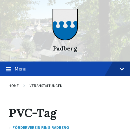
Skip
Skip
Skip
to
to
to
content
main
footer
navigation
Padberg
Menu
HOME
VERANSTALTUNGEN
PVC-Tag
in
FÖRDERVEREIN RING RADBERG