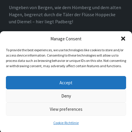
Umgeben von Bergen, wie dem Hömberg und dem alten
Hagen, begrenzt durch die Täler der Flüsse Hoppecke
und Diemel – hier liegt Padberg!
Am Rande des Marsberger Stadtgebietes und nahe der
Manage Consent
Nordrheinwestfälisch-Hessischen Landesgrenze kann
To provide the best experiences, we use technologies like cookies to store and/or
dieser kleine, aber feine Ort mit seiner Geschichte,
access device information. Consenting to these technologies will allow us to
einem modernen Dorfplatz und Naturpur beeindrucken
process data such as browsing behavior or unique IDs on this site. Not consenting
und verzaubern.
or withdrawing consent, may adversely affect certain features and functions.
Accept
Instagram
Deny
View preferences
© 2026 Padberg
Cookie-Richtlinie