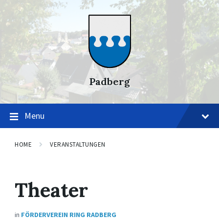
Skip
Skip
Skip
to
to
to
content
main
footer
navigation
Padberg
Menu
HOME
VERANSTALTUNGEN
Theater
in
FÖRDERVEREIN RING RADBERG