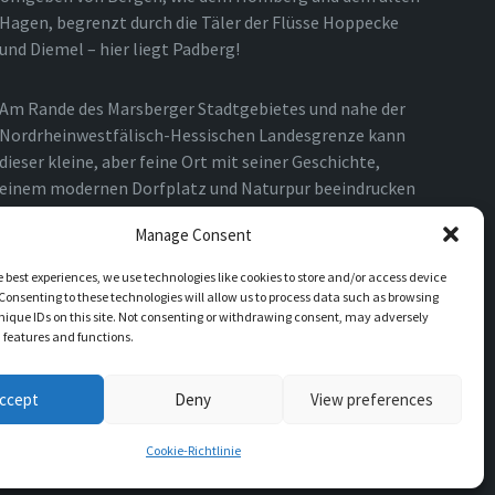
Hagen, begrenzt durch die Täler der Flüsse Hoppecke
und Diemel – hier liegt Padberg!
Am Rande des Marsberger Stadtgebietes und nahe der
Nordrheinwestfälisch-Hessischen Landesgrenze kann
dieser kleine, aber feine Ort mit seiner Geschichte,
einem modernen Dorfplatz und Naturpur beeindrucken
und verzaubern.
Manage Consent
e best experiences, we use technologies like cookies to store and/or access device
Consenting to these technologies will allow us to process data such as browsing
nique IDs on this site. Not consenting or withdrawing consent, may adversely
n features and functions.
ccept
Deny
View preferences
Cookie-Richtlinie