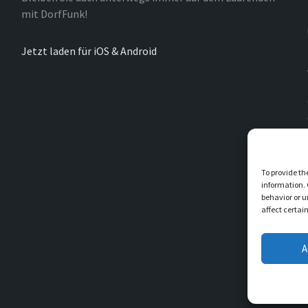
mit DorfFunk!
Jetzt laden für iOS & Android
To provide th
information. 
behavior or u
affect certai
A