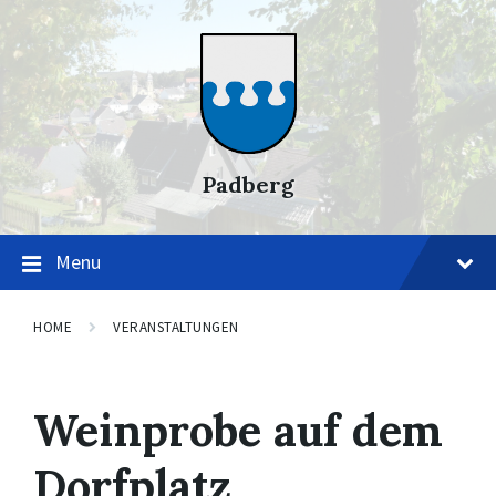
Skip
Skip
Skip
to
to
to
content
main
footer
navigation
Padberg
Menu
HOME
VERANSTALTUNGEN
Weinprobe auf dem
Dorfplatz