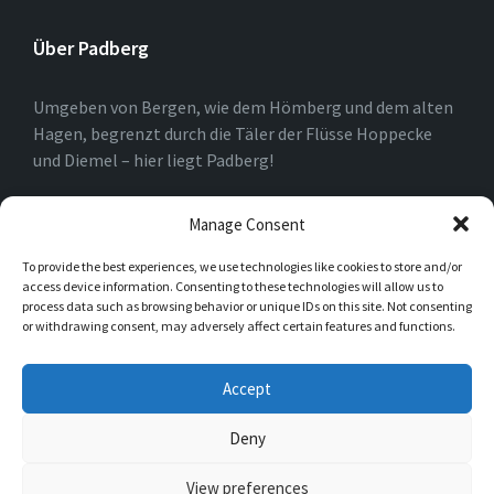
Über Padberg
Umgeben von Bergen, wie dem Hömberg und dem alten
Hagen, begrenzt durch die Täler der Flüsse Hoppecke
und Diemel – hier liegt Padberg!
Am Rande des Marsberger Stadtgebietes und nahe der
Manage Consent
Nordrheinwestfälisch-Hessischen Landesgrenze kann
To provide the best experiences, we use technologies like cookies to store and/or
dieser kleine, aber feine Ort mit seiner Geschichte,
access device information. Consenting to these technologies will allow us to
einem modernen Dorfplatz und Naturpur beeindrucken
process data such as browsing behavior or unique IDs on this site. Not consenting
und verzaubern.
or withdrawing consent, may adversely affect certain features and functions.
Accept
Instagram
Deny
View preferences