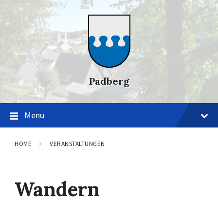
Skip
Skip
Skip
to
to
to
content
main
footer
navigation
Padberg
Menu
HOME
VERANSTALTUNGEN
Wandern