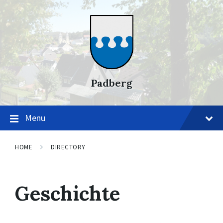
Skip
Skip
Skip
to
to
to
content
main
footer
navigation
Padberg
Menu
HOME
DIRECTORY
Geschichte