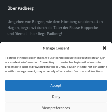
Über Padberg
Umgeben von Bergen, wie dem Hömberg und dem alten
Hagen, begrenzt durch die Täler der Flüsse Hoppecke
und Diemel – hier liegt Padberg!
Am Rande des Marsberger Stadtgebietes und nahe der
Manage Consent
Nordrheinwestfälisch-Hessischen Landesgrenze kann
To provide the best experiences, we use technologies like cookies to store and/or
dieser kleine, aber feine Ort mit seiner Geschichte,
access device information. Consenting to these technologies will allow us to
einem modernen Dorfplatz und Naturpur beeindrucken
process data such as browsing behavior or unique IDs on this site. Not consenting
und verzaubern.
or withdrawing consent, may adversely affect certain features and functions.
Accept
Instagram
Deny
View preferences
© 2026 Padberg