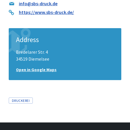
info@sbs-druck.de
https://www.sbs-druck.de/
Address
Bredelarer Str. 4
34519 Diemelsee
Open in Google Maps
Tags
DRUCKEREI