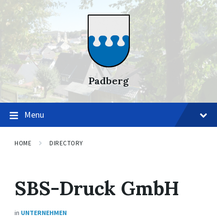
Skip
Skip
Skip
to
to
to
content
main
footer
navigation
Padberg
Menu
HOME
DIRECTORY
SBS-Druck GmbH
in
UNTERNEHMEN