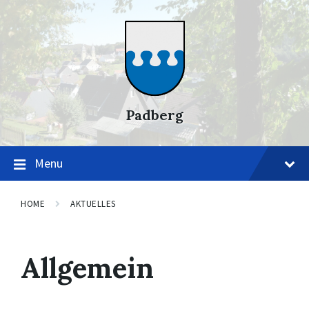
Skip
Skip
Skip
to
to
to
content
main
footer
navigation
Padberg
Menu
HOME
AKTUELLES
Allgemein