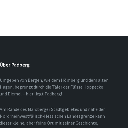
Über Padberg
Umgeben von Bergen, wie dem Hömberg und dem alten
Hagen, begrenzt durch die Täler der Flüsse Hoppecke
und Diemel – hier liegt Padberg!
Am Rande des Marsberger Stadtgebietes und nahe der
Nordrheinwestfälisch-Hessischen Landesgrenze kann
dieser kleine, aber feine Ort mit seiner Geschichte,